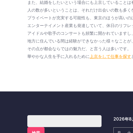
また、結婚をしたいという場合にも上京していることは
人の数が多いということは、それだけ出会いの数も多く
プライベートが充実する可能性も、東京のほうが高いの
エンターテイメント産業も発達していて、休日のリフレ
アイドルや歌手のコンサートも頻繁に開かれていますし
地方に住んでいる間は経験ができなかった様々なことが
その点が都会ならではの魅力だ、と言う人は多いです。
華やかな人生を手に入れるために
上京をして仕事を探す
検
2026年8
索:
月
火