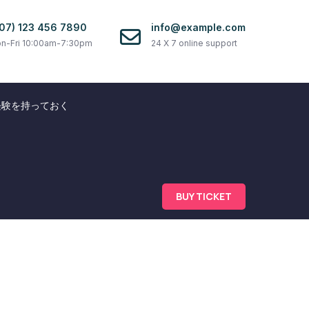
07) 123 456 7890
info@example.com
n-Fri 10:00am-7:30pm
24 X 7 online support
経験を持っておく
BUY TICKET