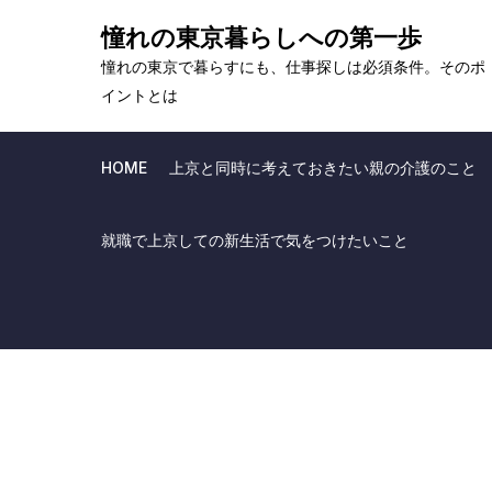
Skip
憧れの東京暮らしへの第一歩
to
憧れの東京で暮らすにも、仕事探しは必須条件。そのポ
content
イントとは
HOME
上京と同時に考えておきたい親の介護のこと
就職で上京しての新生活で気をつけたいこと