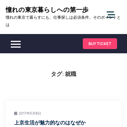
Skip
憧れの東京暮らしへの第一歩
to
憧れの東京で暮らすにも、仕事探しは必須条件。そのポイントと
content
は
BUY TICKET
タグ:
就職
2017年5月8日
上京生活が魅力的なのはなぜか