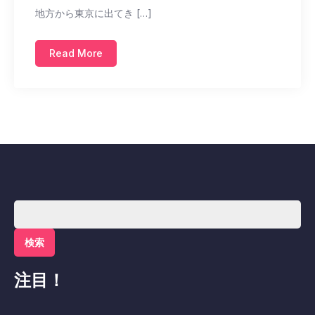
地方から東京に出てき […]
Read More
検
索:
注目！