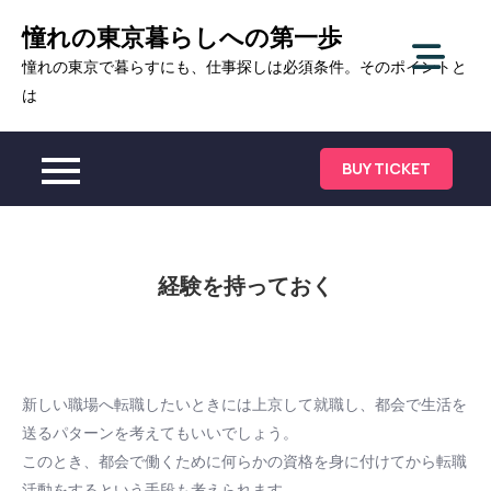
Skip
憧れの東京暮らしへの第一歩
to
憧れの東京で暮らすにも、仕事探しは必須条件。そのポイントと
content
は
BUY TICKET
経験を持っておく
新しい職場へ転職したいときには上京して就職し、都会で生活を
送るパターンを考えてもいいでしょう。
このとき、都会で働くために何らかの資格を身に付けてから転職
活動をするという手段も考えられます。