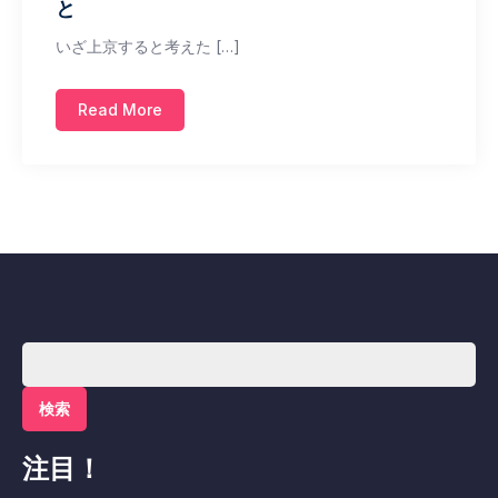
と
いざ上京すると考えた […]
Read More
検
索:
注目！