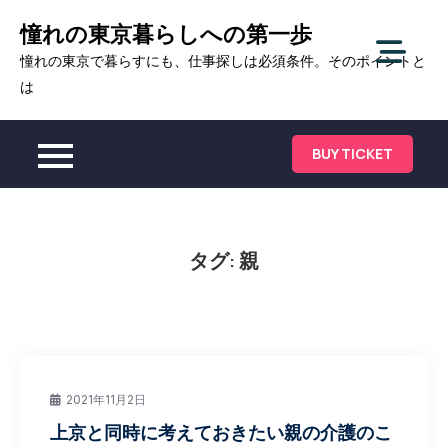
Skip
憧れの東京暮らしへの第一歩
to
憧れの東京で暮らすにも、仕事探しは必須条件。そのポイントと
content
は
BUY TICKET
タグ:
親
2021年11月2日
上京と同時に考えておきたい親の介護のこ